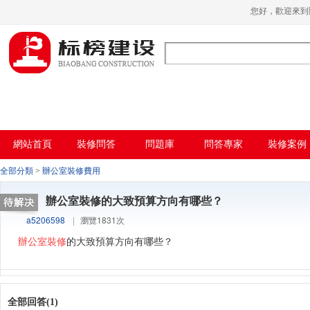
草莓视频下载网址,草莓视频官网,草莓视频
您好，歡迎來
下载色,草莓视频APP无限观看2023
網站首頁
裝修問答
問題庫
問答專家
裝修案例
全部分類
>
辦公室裝修費用
辦公室裝修的大致預算方向有哪些？
a5206598
|
瀏覽1831次
辦公室裝修
的大致預算方向有哪些？
全部回答(1)