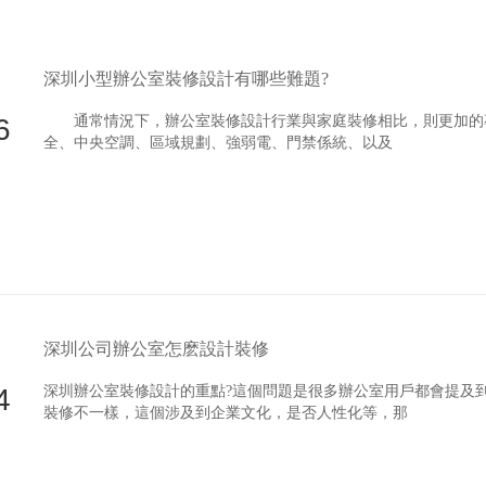
深圳小型辦公室裝修設計有哪些難題?
6
通常情況下，辦公室裝修設計行業與家庭裝修相比，則更加的
全、中央空調、區域規劃、強弱電、門禁係統、以及
深圳公司辦公室怎麽設計裝修
4
深圳辦公室裝修設計的重點?這個問題是很多辦公室用戶都會提及到的話
裝修不一樣，這個涉及到企業文化，是否人性化等，那