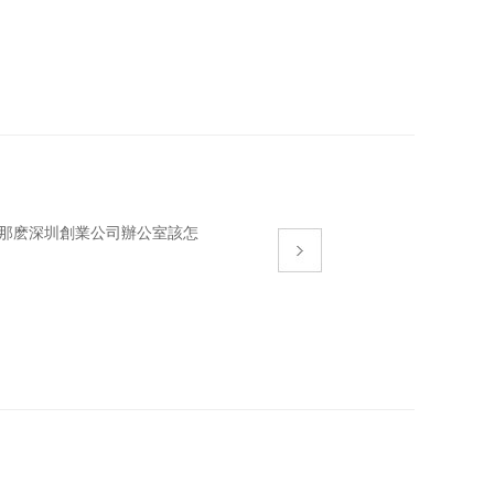
，那麽深圳創業公司辦公室該怎