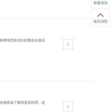
裝修谘詢
返回頂部
這個事情交給信任的職員去做這
、供應商為了獲得更高利潤，使