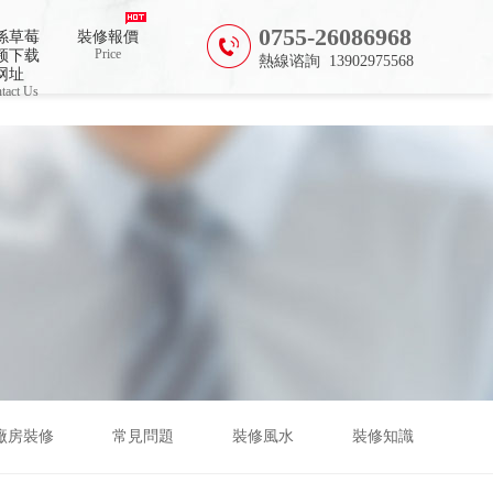
0755-26086968
係草莓
裝修報價
Price
频下载
熱線谘詢 13902975568
网址
tact Us
廠房裝修
常見問題
裝修風水
裝修知識