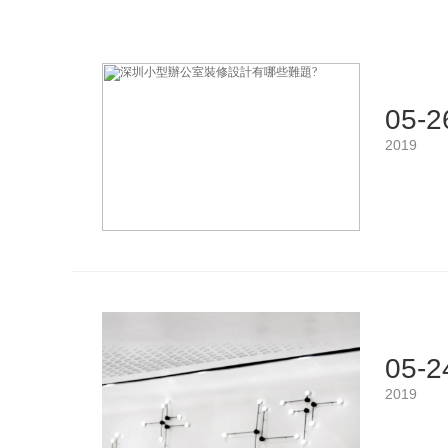
05-2
2019
05-2
2019