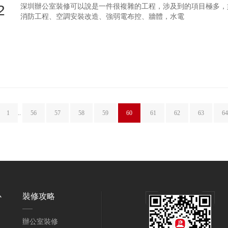
2
深圳辦公室裝修可以說是一件很複雜的工程，涉及到的項目極多，如效果
消防工程、空調安裝改造、強弱電布控、牆體，水電
1
..
56
57
58
59
60
61
62
63
64
心
裝修攻略
辦公室裝修