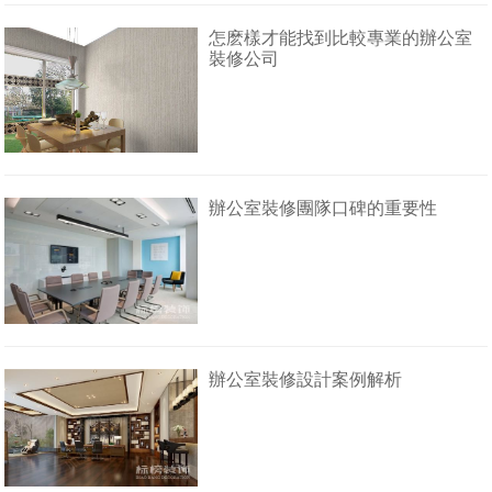
怎麽樣才能找到比較專業的辦公室
裝修公司
辦公室裝修團隊口碑的重要性
辦公室裝修設計案例解析