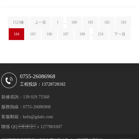
1523條
上一頁
1
..
180
181
182
183
184
185
186
187
188
..
254
下一頁
0755-26086968
工程投訴：13728728182
裝修谘詢：139 029 75568
服務熱線：0755-26086968
客服郵箱：kefu@gdafe.com
聯係 QQ ：1277801697