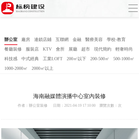
草莓视频下载网址,草莓视频官网,草莓视频
下载色,草莓视频APP无限观看2023
辦公室
廠房
連鎖店鋪
互聯網
金融
醫療美容
學校-教育
餐廳裝修
服裝店
KTV
會所
展廳
超市
現代簡約
輕奢時尚
科技感
中式經典
工業LOFT
200㎡以下
200-500㎡
500-1000㎡
1000-2000㎡
2000㎡以上
海南融媒體演播中心室內裝修
作者：
辦公室裝修
日期：2021-04-19 17:10:00 瀏覽次數：
次