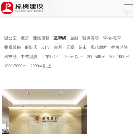
草莓视频下载网址,草莓视频官网,草莓视频
下载色,草莓视频APP无限观看2023
辦公室
廠房
連鎖店鋪
互聯網
金融
醫療美容
學校-教育
餐廳裝修
服裝店
KTV
會所
展廳
超市
現代簡約
輕奢時尚
科技感
中式經典
工業LOFT
200㎡以下
200-500㎡
500-1000㎡
1000-2000㎡
2000㎡以上