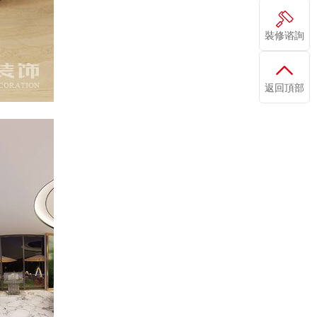
裝修谘詢
返回頂部