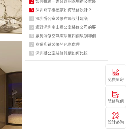
2
如何挑選一家合適的深圳辦公室裝
3
深圳寫字樓應該如何裝修設計？
4
深圳辦公室裝修布局設計建議
5
選對深圳南山辦公室裝修公司的要
6
廠房裝修空氣潔淨度四個級別哪個
7
商業店鋪裝修的色彩處理
8
深圳辦公室裝修報價如何比較
免費量房
裝修報價
設計谘詢