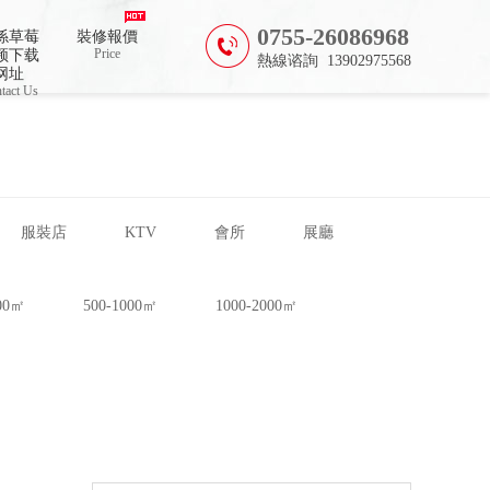
0755-26086968
係草莓
裝修報價
Price
频下载
熱線谘詢 13902975568
网址
tact Us
服裝店
KTV
會所
展廳
500㎡
500-1000㎡
1000-2000㎡