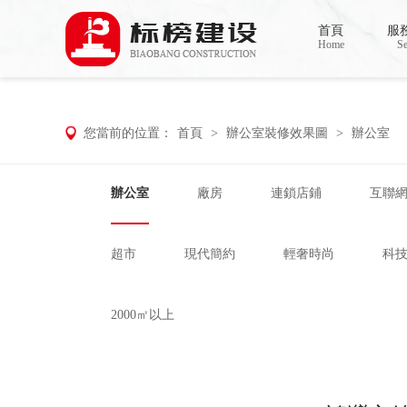
草莓视频下载网址,草莓视频官网,草莓视频下
首頁
服
Home
Se
您當前的位置：
首頁
>
辦公室裝修效果圖
>
辦公室
辦公室
廠房
連鎖店鋪
互聯
超市
現代簡約
輕奢時尚
科
2000㎡以上