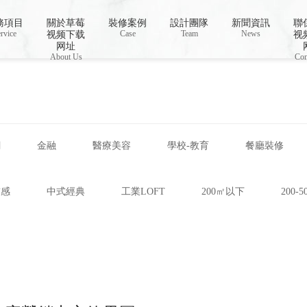
载色,草莓视频APP无限观看2023
務項目
關於草莓
裝修案例
設計團隊
新聞資訊
聯
rvice
Case
Team
News
视频下载
视
网址
About Us
Con
網
金融
醫療美容
學校-教育
餐廳裝修
技感
中式經典
工業LOFT
200㎡以下
200-