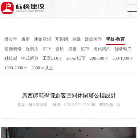
草莓视频下载网址,草莓视频官网,草莓视频
下载色,草莓视频APP无限观看2023
辦公室
廠房
連鎖店鋪
互聯網
金融
醫療美容
學校-教育
餐廳裝修
服裝店
KTV
會所
展廳
超市
現代簡約
輕奢時尚
科技感
中式經典
工業LOFT
200㎡以下
200-500㎡
500-1000㎡
1000-2000㎡
2000㎡以上
廣西師範學院創客空間休閑辦公樓設計
作者：
辦公室裝修
日期：2020-04-21 17:50:38 瀏覽次數：
次