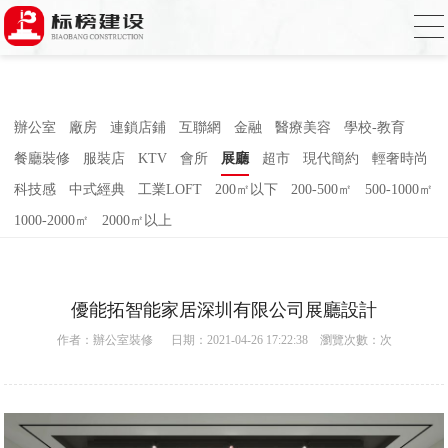
草莓视频下载网址,草莓视频官网,草莓视频
下载色,草莓视频APP无限观看2023
辦公室
廠房
連鎖店鋪
互聯網
金融
醫療美容
學校-教育
餐廳裝修
服裝店
KTV
會所
展廳
超市
現代簡約
輕奢時尚
科技感
中式經典
工業LOFT
200㎡以下
200-500㎡
500-1000㎡
1000-2000㎡
2000㎡以上
優能拓智能家居深圳有限公司展廳設計
作者：
辦公室裝修
日期：2021-04-26 17:22:38 瀏覽次數：
次