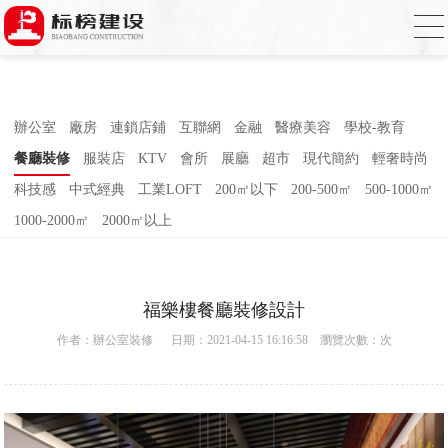
草莓视频下载网址,草莓视频官网,草莓视频
下载色,草莓视频APP无限观看2023
辦公室
廠房
連鎖店鋪
互聯網
金融
醫療美容
學校-教育
餐廳裝修
服裝店
KTV
會所
展廳
超市
現代簡約
輕奢時尚
科技感
中式經典
工業LOFT
200㎡以下
200-500㎡
500-1000㎡
1000-2000㎡
2000㎡以上
福樂樓餐廳裝修設計
作者：
辦公室裝修
日期：2021-04-15 16:16:58 瀏覽次數：
次