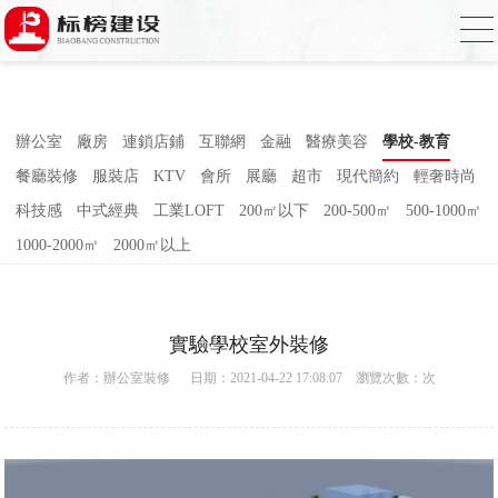
草莓视频下载网址,草莓视频官网,草莓视频
下载色,草莓视频APP无限观看2023
辦公室
廠房
連鎖店鋪
互聯網
金融
醫療美容
學校-教育
餐廳裝修
服裝店
KTV
會所
展廳
超市
現代簡約
輕奢時尚
科技感
中式經典
工業LOFT
200㎡以下
200-500㎡
500-1000㎡
1000-2000㎡
2000㎡以上
實驗學校室外裝修
作者：
辦公室裝修
日期：2021-04-22 17:08:07 瀏覽次數：
次