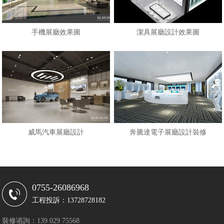
手機展廳效果圖
潔具展廳設計效果圖
威馬汽車展廳設計
奔騰達電子展廳設計裝修
0755-26086968
工程投訴：13728728182
裝修谘詢：139 029 75568