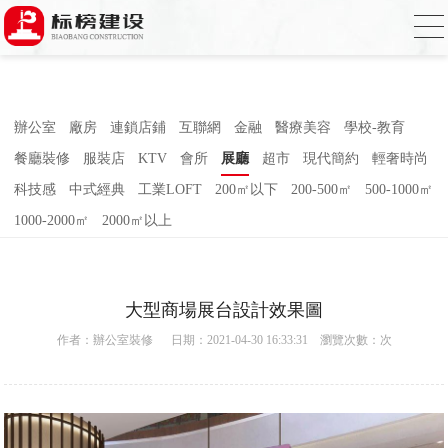
草莓视频下载网址,草莓视频官网,草莓视频
下载色,草莓视频APP无限观看2023
辦公室
廠房
連鎖店鋪
互聯網
金融
醫療美容
學校-教育
餐廳裝修
服裝店
KTV
會所
展廳
超市
現代簡約
輕奢時尚
科技感
中式經典
工業LOFT
200㎡以下
200-500㎡
500-1000㎡
1000-2000㎡
2000㎡以上
大型商場展台設計效果圖
作者：
辦公室裝修
日期：2021-04-30 16:33:31 瀏覽次數：
次