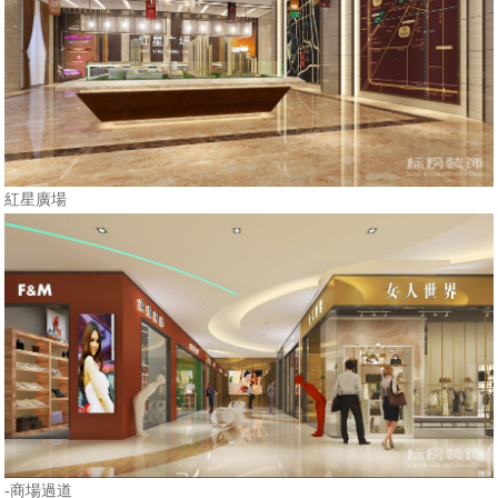
紅星廣場
-商場過道